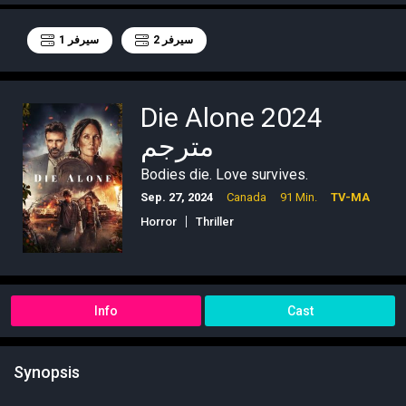
سيرفر 2
سيرفر 1
Die Alone 2024
مترجم
Bodies die. Love survives.
Sep. 27, 2024
Canada
91 Min.
TV-MA
Horror
Thriller
Info
Cast
Synopsis