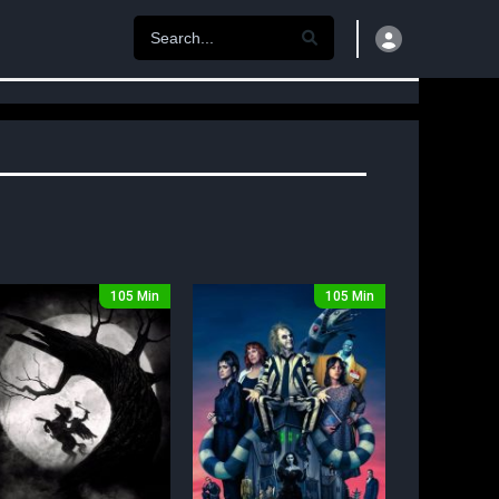
105 Min
105 Min