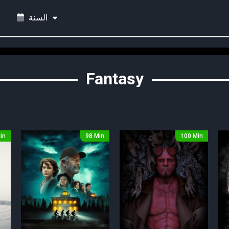
السنة
Fantasy
in
98 Min
100 Min