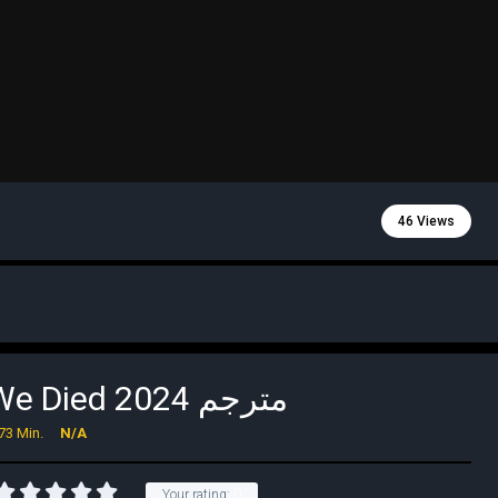
46 Views
The Summer We Died 2024 مترجم
73 Min.
N/A
Your rating:
0