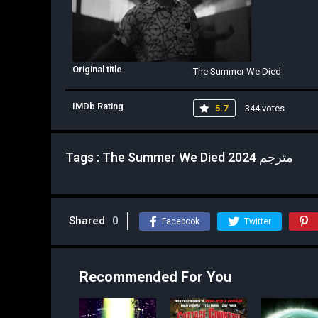
Original title
The Summer We Died
IMDb Rating
5.7
344 votes
Tags : The Summer We Died 2024 مترجم
Shared
0
Facebook
Twitter
Recommended For You