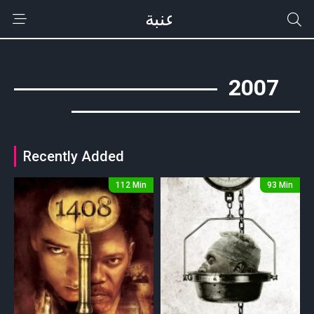
2007
Recently Added
112 Min
93 Min