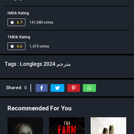
IMDb Rating
6.7
141,380 votes
TMDb Rating
6.6
1,475 votes
Tags : Longlegs 2024 مترجم
Shared
0
Recommended For You