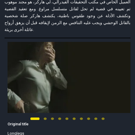
العميل الخاص في مكتب التحقيقات الفيدرالي، لي هاركر، هو مجند موهوب
تم تعيينه في قضية لم تحل لقاتل متسلسل مراوغ. ومع تعقيد القضية
وتكشف الأدلة عن وجود طقوس باطنية، يكتشف هاركر صلة شخصية
بالقاتل الوحشي ويجب عليه التنافس مع الزمن لإيقافه قبل أن يزهق أرواح
عائلة أخرى بريئة.
Original title
Longlegs