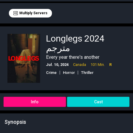
Multiply Servers
Longlegs 2024
مترجم
Every year there's another
Jul. 10, 2024
Canada
101 Min.
R
Crime
Horror
Thriller
Info
Cast
Synopsis