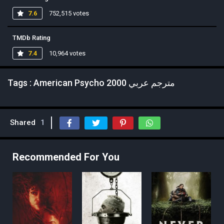
7.6
752,515 votes
TMDb Rating
7.4
10,964 votes
Tags : American Psycho 2000 مترجم عربي
Shared
1
Recommended For You