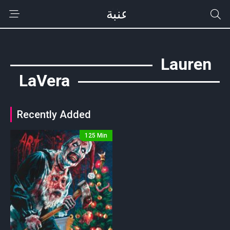
Lauren
LaVera
Recently Added
125 Min