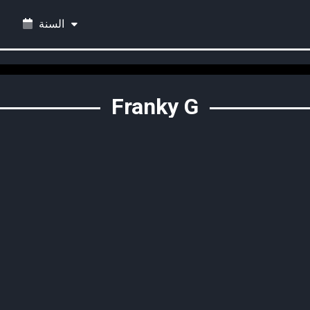
السنة
Franky G