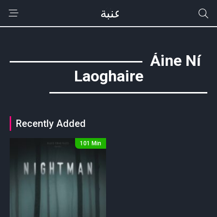
Áine Ní
Laoghaire
Recently Added
101 Min